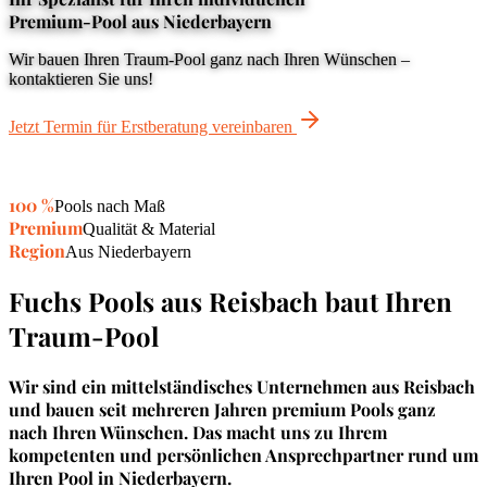
Premium-Pool aus Niederbayern
Wir bauen Ihren Traum-Pool ganz nach Ihren Wünschen –
kontaktieren Sie uns!
Jetzt Termin für Erstberatung vereinbaren
100 %
Pools nach Maß
Premium
Qualität & Material
Region
Aus Niederbayern
Fuchs Pools aus Reisbach baut Ihren
Traum-Pool
Wir sind ein mittelständisches Unternehmen aus Reisbach
und bauen seit mehreren Jahren premium Pools ganz
nach Ihren Wünschen. Das macht uns zu Ihrem
kompetenten und persönlichen Ansprechpartner rund um
Ihren Pool in Niederbayern.