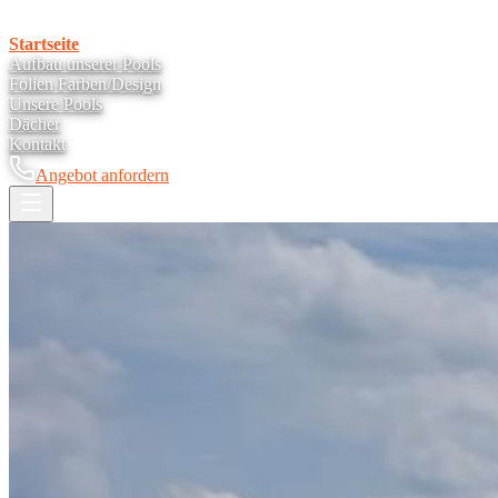
Startseite
Aufbau unserer Pools
Folien Farben/Design
Unsere Pools
Dächer
Kontakt
Angebot anfordern